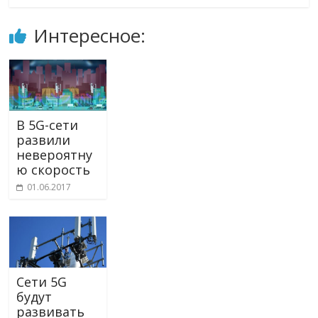
Интересное:
В 5G-сети
развили
невероятну
ю скорость
01.06.2017
Сети 5G
будут
развивать