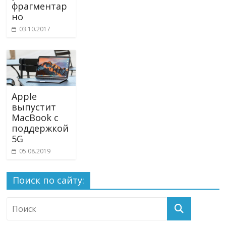
фрагментар
но
03.10.2017
Apple
выпустит
MacBook с
поддержкой
5G
05.08.2019
Поиск по сайту: