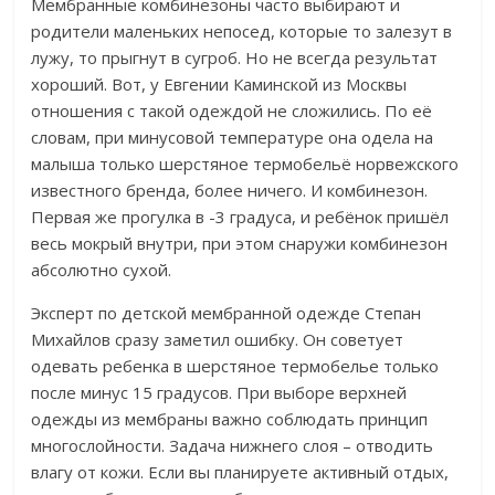
Мембранные комбинезоны часто выбирают и
родители маленьких непосед, которые то залезут в
лужу, то прыгнут в сугроб. Но не всегда результат
хороший. Вот, у Евгении Каминской из Москвы
отношения с такой одеждой не сложились. По её
словам, п
ри минусовой температуре она одела на
малыша только шерстяное термобельё норвежского
известного бренда, более ничего. И комбинезон.
Первая же прогулка в -3 градуса, и ребёнок пришёл
весь мокрый внутри, при этом снаружи комбинезон
абсолютно сухой.
Эксперт по детской мембранной одежде Степан
Михайлов сразу заметил ошибку. Он советует
одевать ребенка в шерстяное термобелье только
после минус 15 градусов.
При выборе верхней
одежды из мембраны важно соблюдать принцип
многослойности. Задача нижнего слоя – отводить
влагу от кожи. Если вы планируете активный отдых,