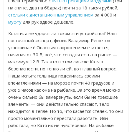
взяла термобельё с
пятью греющими модулями
(три
на спине, два на бёдрах) почти за 18 тысяч рублей,
стельки с дистанционным управлением
за 4 000 и
муфту
для рук вдвое дешевле.
Кстати, а не ударят ли током эти устройства? Наш
постоянный эксперт, физик Владимир Решетов
успокаивает! О
пасным напряжением считается,
начиная от 30 В, всё, что сегодня есть на рынке —
максимум 12 В.
Так что в этом смысле Катя в
безопасности, но тепло ли ей, вот главный вопрос.
Наша испытательница поделилась своими
впечатлениями —
на морозе почти 40 градусов и
уже 5 часов как она на рыбалке. За это время можно
очень сильно бы замёрзнуть, если бы не греющие
элементы — они действительно спасают, тело
находится в тепле. Но то, что касается стелек, то они
просто моментально перестали работать. Или
работали, но Катя их не чувствовала. На рыбалке