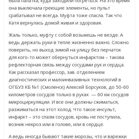
была палатка, куда заходили погреться. На это время
она выключала греющие элементы, но пульт
срабатывал не всегда. Муфта тоже спасла. Так что
Катя вернулась домой живая и здоровая.
Жаль только, муфту с собой возьмешь не везде. А
ведь держать руки в тепле жизненно важно. Сложно
поверить, но выход зимой на улицу без перчаток
для кого-то может обернуться инфарктом – такова
рефлекторная связь между сосудами рук и сердца.
Как рассказал
профессор, зав. отделением
диагностических и малоинвазивных технологий в
ОГБУЗ КБ №1 (Смоленск) Алексей Борсуков, до 50-60
километров сосудов только в руках — 60 км сосудов
микроциркуляции. И все они должны сжиматься,
разжиматься на этот холод. Что такое инсульт,
инфаркт – это спазм сосудов, кровь не поступила,
возник некроз или в голове, или в сердце.
А ведь иногда бывают такие морозы, что и варежки