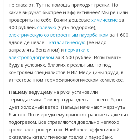
не спасают. Тут на помощь приходят грелки. Но
какие выручат быстрее и эффективнее? Мы решили
проверить на себе. Взяли дешёвые
химические
за
300 рублей,
солевую
(чуть подороже),
электрическую со встроенным пауэрбанком
за 1 600,
вдвое дешевле –
каталитическую
(её надо
заправлять бензином) и
перчатки с
электроподогревом
за 3 500 рублей. Испытывать
буду в условиях, близких к реальным, но под
контролем специалистов НИИ Медицины труда, в
аттестованном термофизиологическом комплексе.
Нашему ведущему на руки установили
термодатчики. Температура здесь — всего -5, но
дует холодный ветер. Пальцы начинают мерзнуть
быстро. По очереди ему приносят разные гаджеты с
подогревом. Все справляются довольно неплохо,
кроме электроперчаток.
Наиболее эффективной
оказалась каталитическая грелка и пауэрбанк.