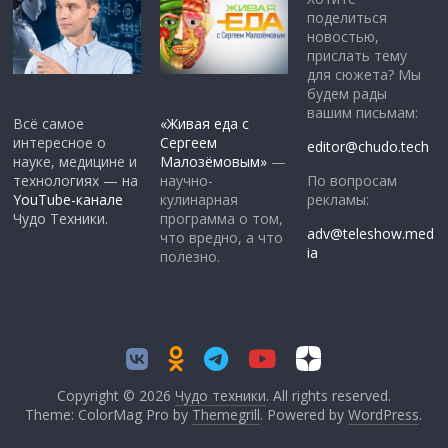
поделиться
новостью,
прислать тему
для сюжета? Мы
будем рады
вашим письмам:
Всё самое
«Живая еда с
интересное о
Сергеем
editor@chudo.tech
науке, медицине и
Малозёмовым»
—
По вопросам
технологиях — на
научно-
рекламы:
YouTube-канале
кулинарная
Чудо Техники.
программа о том,
adv@teleshow.med
что вредно, а что
ia
полезно.
Copyright © 2026
Чудо техники
. All rights reserved.
Theme: ColorMag Pro by
Themegrill
. Powered by
WordPress
.