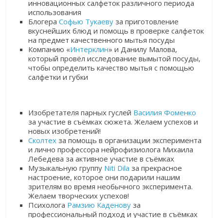
инновационных салфеток различного периода
использования
Блогера
Софью Тукаеву
за приготовление
вкуснейших блюд и помощь в проверке салфеток
на предмет качественного мытья посуды
Компанию «
Интерклин
» и Данилу Малова,
который провёл исследование вымытой посуды,
чтобы определить качество мытья с помощью
салфетки и губки
Изобретателя парных гуслей
Василия Фоменко
за участие в съёмках сюжета. Желаем успехов и
новых изобретений!
Сколтех
за помощь в организации эксперимента
и лично профессора нейрофизиолога Михаила
Лебедева за активное участие в съёмках
Музыкальную группу
Niti Dila
за прекрасное
настроение, которое они подарили нашим
зрителям во время необычного эксперимента.
Желаем творческих успехов!
Психолога
Рамзию Каденову
за
профессиональный подход и участие в съёмках