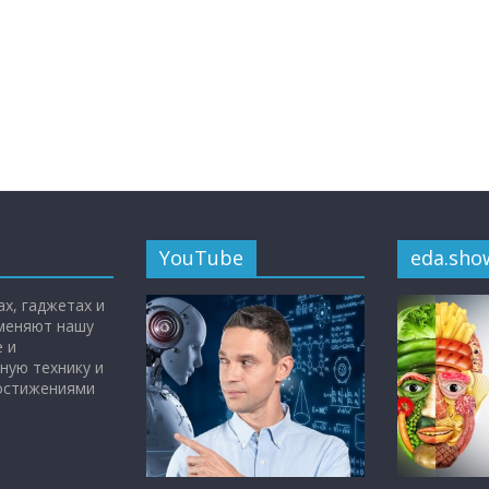
YouTube
eda.sho
х, гаджетах и
 меняют нашу
 и
ную технику и
достижениями