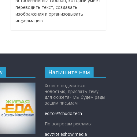
встроенный ИИ Doubao, который умеет
переводить текст, создавать
изображения и организовывать
информацию.
w
Напишите нам
Хотите поделиться
новостью, прислать тему
для сюжета? Мы будем рады
вашим письмам:
editor@chudo.tech
По вопросам рекламы:
adv@teleshow.media