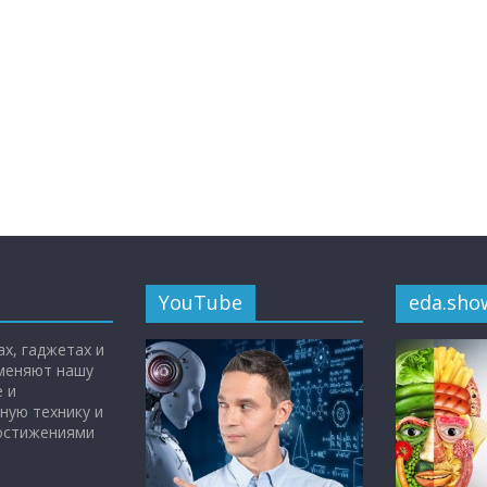
YouTube
eda.sho
х, гаджетах и
 меняют нашу
 и
ную технику и
достижениями