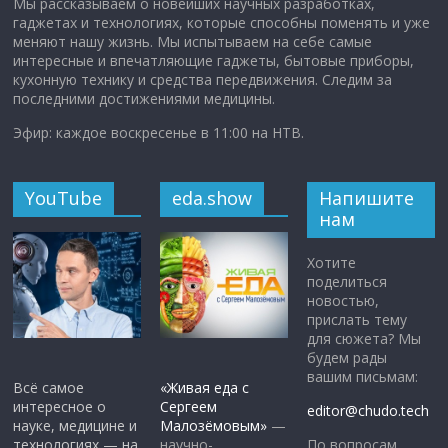
Мы рассказываем о новейших научных разработках,
гаджетах и технологиях, которые способны поменять и уже
меняют нашу жизнь. Мы испытываем на себе самые
интересные и впечатляющие гаджеты, бытовые приборы,
кухонную технику и средства передвижения. Следим за
последними достижениями медицины.
Эфир: каждое воскресенье в 11:00 на НТВ.
YouTube
eda.show
Напишите
нам
Хотите
поделиться
новостью,
прислать тему
для сюжета? Мы
будем рады
вашим письмам:
Всё самое
«Живая еда с
интересное о
Сергеем
editor@chudo.tech
науке, медицине и
Малозёмовым»
—
По вопросам
технологиях — на
научно-