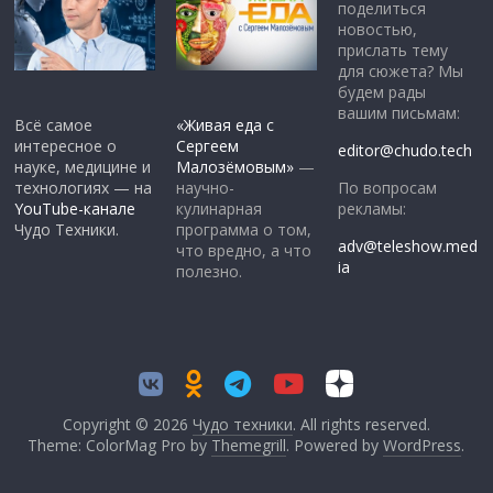
поделиться
новостью,
прислать тему
для сюжета? Мы
будем рады
вашим письмам:
Всё самое
«Живая еда с
интересное о
Сергеем
editor@chudo.tech
науке, медицине и
Малозёмовым»
—
По вопросам
технологиях — на
научно-
рекламы:
YouTube-канале
кулинарная
Чудо Техники.
программа о том,
adv@teleshow.med
что вредно, а что
ia
полезно.
Copyright © 2026
Чудо техники
. All rights reserved.
Theme: ColorMag Pro by
Themegrill
. Powered by
WordPress
.