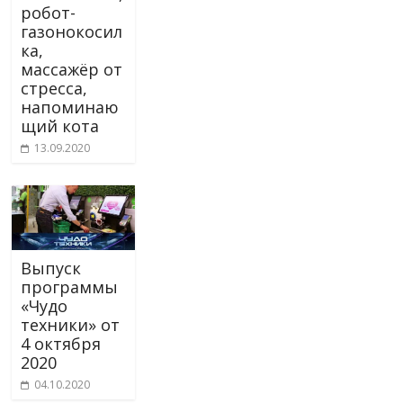
робот-
газонокосил
ка,
массажёр от
стресса,
напоминаю
щий кота
13.09.2020
Выпуск
программы
«Чудо
техники» от
4 октября
2020
04.10.2020