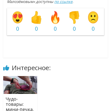
Малозёмовым» доступны
по ссылке
.
0
0
0
0
0
Интересное:
Чудо-
товары:
мини-печка,