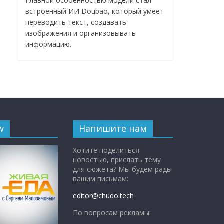
Главной особенностью модели стал
встроенный ИИ Doubao, который умеет
переводить текст, создавать
изображения и организовывать
информацию.
w
Напишите нам
Хотите поделиться
новостью, прислать тему
для сюжета? Мы будем рады
вашим письмам:
editor@chudo.tech
По вопросам рекламы: