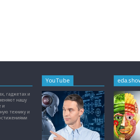
YouTube
eda.sho
х, гаджетах и
 меняют нашу
 и
ную технику и
достижениями