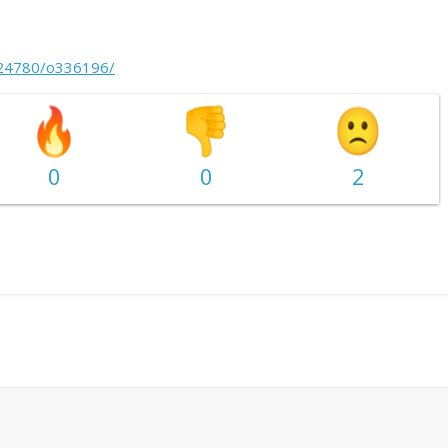
m24780/o336196/
0
0
2