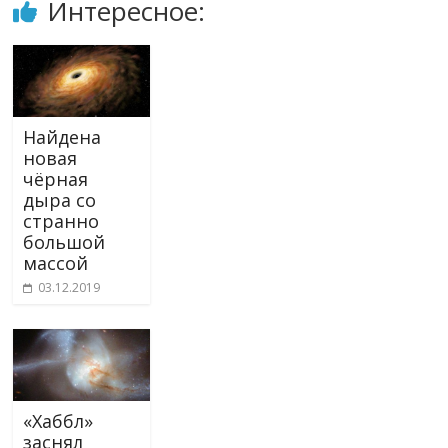
Интересное:
Найдена
новая
чёрная
дыра со
странно
большой
массой
03.12.2019
«Хаббл»
заснял