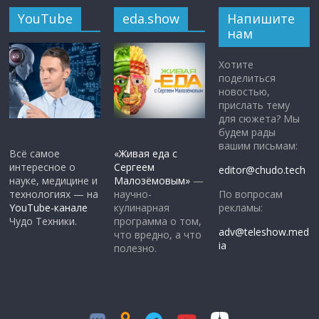
YouTube
eda.show
Напишите
нам
Хотите
поделиться
новостью,
прислать тему
для сюжета? Мы
будем рады
вашим письмам:
Всё самое
«Живая еда с
интересное о
Сергеем
editor@chudo.tech
науке, медицине и
Малозёмовым»
—
По вопросам
технологиях — на
научно-
рекламы:
YouTube-канале
кулинарная
Чудо Техники.
программа о том,
adv@teleshow.med
что вредно, а что
ia
полезно.