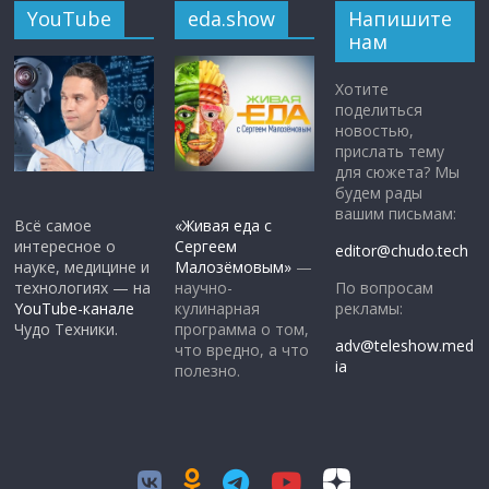
YouTube
eda.show
Напишите
нам
Хотите
поделиться
новостью,
прислать тему
для сюжета? Мы
будем рады
вашим письмам:
Всё самое
«Живая еда с
интересное о
Сергеем
editor@chudo.tech
науке, медицине и
Малозёмовым»
—
По вопросам
технологиях — на
научно-
рекламы:
YouTube-канале
кулинарная
Чудо Техники.
программа о том,
adv@teleshow.med
что вредно, а что
ia
полезно.