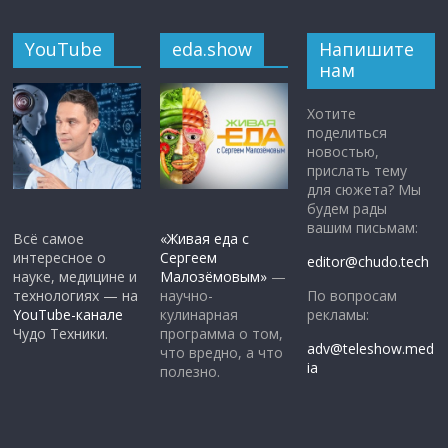
YouTube
eda.show
Напишите
нам
Хотите
поделиться
новостью,
прислать тему
для сюжета? Мы
будем рады
вашим письмам:
Всё самое
«Живая еда с
интересное о
Сергеем
editor@chudo.tech
науке, медицине и
Малозёмовым»
—
По вопросам
технологиях — на
научно-
рекламы:
YouTube-канале
кулинарная
Чудо Техники.
программа о том,
adv@teleshow.med
что вредно, а что
ia
полезно.