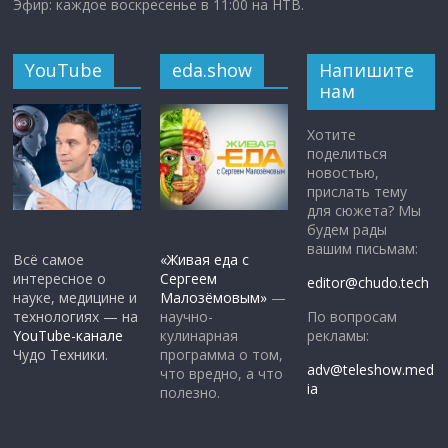
Эфир: каждое воскресенье в 11:00 на НТВ.
YouTube
eda.show
Напишите
нам
Хотите
поделиться
новостью,
прислать тему
для сюжета? Мы
будем рады
вашим письмам:
Всё самое
«Живая еда с
интересное о
Сергеем
editor@chudo.tech
науке, медицине и
Малозёмовым»
—
По вопросам
технологиях — на
научно-
рекламы:
YouTube-канале
кулинарная
Чудо Техники.
программа о том,
adv@teleshow.med
что вредно, а что
ia
полезно.