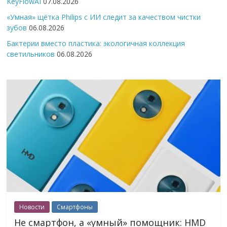
KeyFlowAI
07.08.2026
«Умная» щётка Philips с ИИ следит за качеством чистки
зубов
06.08.2026
Бактерии вместо пластика: экологичная коллекция
светильников
06.08.2026
Новости
Смартфоны
Не смартфон, а «умный» помощник: HMD