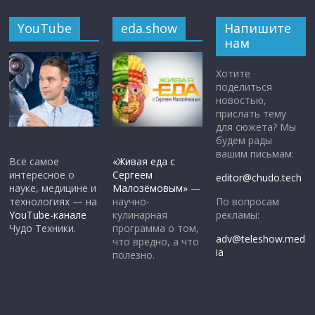
YouTube
eda.show
Напишите
нам
Хотите
поделиться
новостью,
прислать тему
для сюжета? Мы
будем рады
вашим письмам:
Всё самое
«Живая еда с
интересное о
Сергеем
editor@chudo.tech
науке, медицине и
Малозёмовым»
—
По вопросам
технологиях — на
научно-
рекламы:
YouTube-канале
кулинарная
Чудо Техники.
программа о том,
adv@teleshow.med
что вредно, а что
ia
полезно.