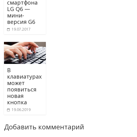
смартфона
LG Q6 —
мини-
версия G6
19.07.2017
В
клавиатурах
может
появиться
новая
кнопка
19.06.2019
Добавить комментарий