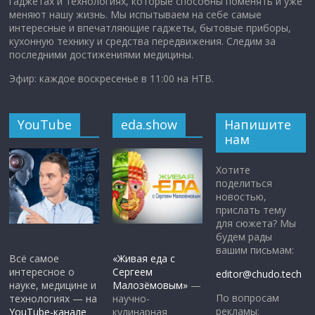
гаджетах и технологиях, которые способны поменять и уже
меняют нашу жизнь. Мы испытываем на себе самые
интересные и впечатляющие гаджеты, бытовые приборы,
кухонную технику и средства передвижения. Следим за
последними достижениями медицины.
Эфир: каждое воскресенье в 11:00 на НТВ.
YouTube
eda.show
Напишите
нам
Хотите
поделиться
новостью,
прислать тему
для сюжета? Мы
будем рады
вашим письмам:
Всё самое
«Живая еда с
интересное о
Сергеем
editor@chudo.tech
науке, медицине и
Малозёмовым»
—
По вопросам
технологиях — на
научно-
рекламы:
YouTube-канале
кулинарная