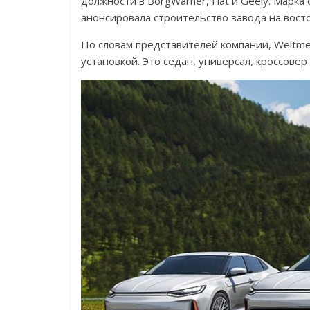
должности в BorgWаrner, Fiat и Geely. Марк
анонсировала строительство завода на восто
По словам представителей компании, Weltme
установкой. Это седан, универсал, кроссовер