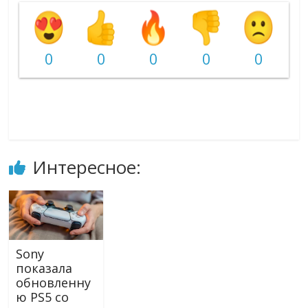
0
0
0
0
0
Интересное:
Sony
показала
обновленну
ю PS5 со