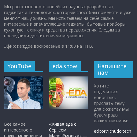
Мы рассказываем о новейших научных разработках,
гаджетах и технологиях, которые способны поменять и уже
меняют нашу жизнь. Мы испытываем на себе самые
интересные и впечатляющие гаджеты, бытовые приборы,
кухонную технику и средства передвижения. Следим за
последними достижениями медицины.
Эфир: каждое воскресенье в 11:00 на НТВ.
YouTube
eda.show
Напишите
нам
Хотите
поделиться
новостью,
прислать тему
для сюжета? Мы
будем рады
вашим письмам:
Всё самое
«Живая еда с
интересное о
Сергеем
editor@chudo.tech
науке, медицине и
Малозёмовым»
—