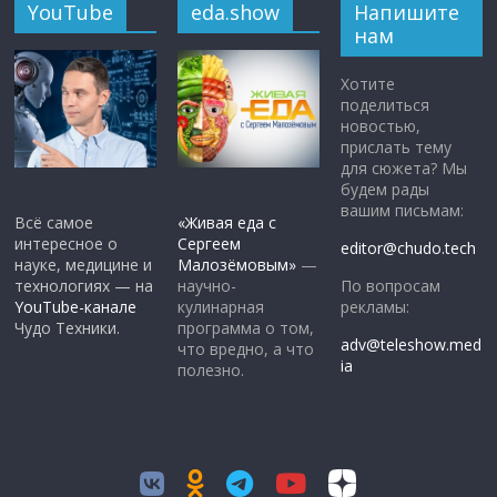
YouTube
eda.show
Напишите
нам
Хотите
поделиться
новостью,
прислать тему
для сюжета? Мы
будем рады
вашим письмам:
Всё самое
«Живая еда с
интересное о
Сергеем
editor@chudo.tech
науке, медицине и
Малозёмовым»
—
По вопросам
технологиях — на
научно-
рекламы:
YouTube-канале
кулинарная
Чудо Техники.
программа о том,
adv@teleshow.med
что вредно, а что
ia
полезно.