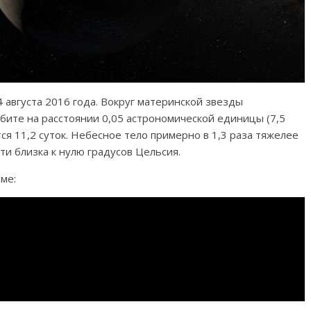
 августа 2016 года. Вокруг материнской звезды
рбите на расстоянии 0,05 астрономической единицы (7,5
ся 11,2 суток. Небесное тело примерно в 1,3 раза тяжелее
ти близка к нулю градусов Цельсия.
ме: