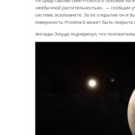
«
Я представляю себе Proxima b похожей на 
необычной растительностью
», — сообщил 
системе экзопланете. За ее открытие он и б
поверхность Proxima b может быть покрыта 
Англада-Эскуде подчеркнул, что положительн