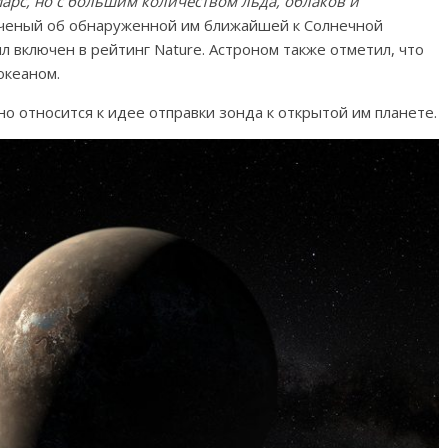
Марс, но с большим количеством льда, облаков и
ученый об обнаруженной им ближайшей к Солнечной
ыл включен в рейтинг Nature. Астроном также отметил, что
океаном.
о относится к идее отправки зонда к открытой им планете.