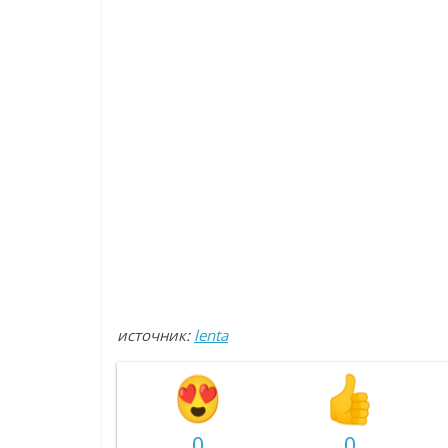
источник:
lenta
0
0