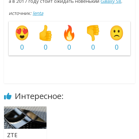
а в 2017 году стоит ожидать новенький
Galaxy S8
.
источник:
lenta
0
0
0
0
0
Интересное:
ZTE