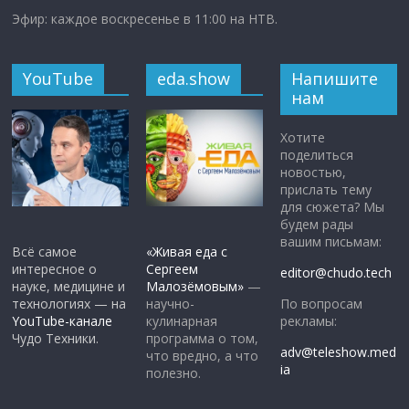
Эфир: каждое воскресенье в 11:00 на НТВ.
YouTube
eda.show
Напишите
нам
Хотите
поделиться
новостью,
прислать тему
для сюжета? Мы
будем рады
вашим письмам:
Всё самое
«Живая еда с
интересное о
Сергеем
editor@chudo.tech
науке, медицине и
Малозёмовым»
—
По вопросам
технологиях — на
научно-
рекламы:
YouTube-канале
кулинарная
Чудо Техники.
программа о том,
adv@teleshow.med
что вредно, а что
ia
полезно.