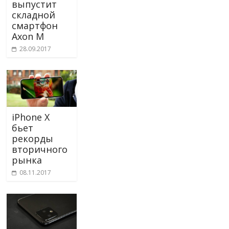
выпустит
складной
смартфон
Axon M
28.09.2017
iPhone X
бьет
рекорды
вторичного
рынка
08.11.2017