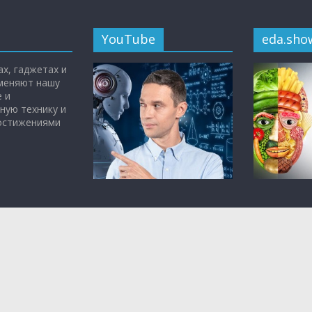
YouTube
eda.sho
х, гаджетах и
 меняют нашу
 и
ную технику и
достижениями
Всё самое интересное о
«Живая еда 
науке, медицине и
Малозёмов
технологиях — на
YouTube-
кулинарная
канале
Чудо Техники.
том, что вр
полезно.