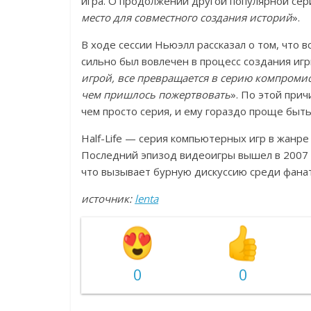
игра. О продолжении другой популярной сери
место для совместного создания историй
».
В ходе сессии Ньюэлл рассказал о том, что вс
сильно был вовлечен в процесс создания иг
игрой, все превращается в серию компромисс
чем пришлось пожертвовать
». По этой при
чем просто серия, и ему гораздо проще быть
Half-Life — серия компьютерных игр в жанре
Последний эпизод видеоигры вышел в 2007 го
что вызывает бурную дискуссию среди фанат
источник:
lenta
0
0