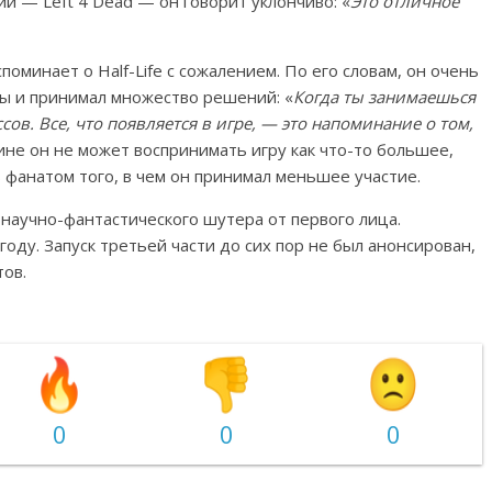
и — Left 4 Dead — он говорит уклончиво: «
Это отличное
поминает о Half-Life с сожалением. По его словам, он очень
ры и принимал множество решений: «
Когда ты занимаешься
ов. Все, что появляется в игре, — это напоминание о том,
чине он не может воспринимать игру как что-то большее,
 фанатом того, в чем он принимал меньшее участие.
 научно-фантастического шутера от первого лица.
ду. Запуск третьей части до сих пор не был анонсирован,
ов.
0
0
0