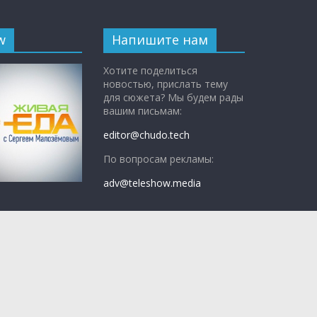
w
Напишите нам
Хотите поделиться
новостью, прислать тему
для сюжета? Мы будем рады
вашим письмам:
editor@chudo.tech
По вопросам рекламы:
adv@teleshow.media
с Сергеем
ым»
— научно-
 программа о
едно, а что