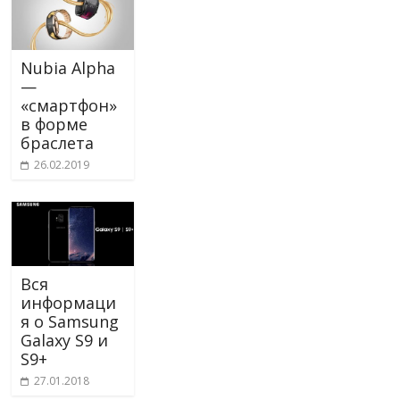
Nubia Alpha
—
«смартфон»
в форме
браслета
26.02.2019
Вся
информаци
я о Samsung
Galaxy S9 и
S9+
27.01.2018