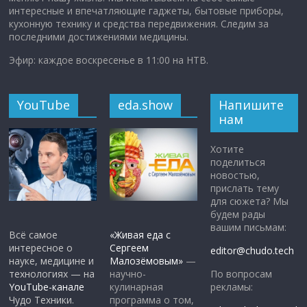
интересные и впечатляющие гаджеты, бытовые приборы,
кухонную технику и средства передвижения. Следим за
последними достижениями медицины.
Эфир: каждое воскресенье в 11:00 на НТВ.
YouTube
eda.show
Напишите
нам
Хотите
поделиться
новостью,
прислать тему
для сюжета? Мы
будем рады
вашим письмам:
Всё самое
«Живая еда с
интересное о
Сергеем
editor@chudo.tech
науке, медицине и
Малозёмовым»
—
По вопросам
технологиях — на
научно-
рекламы:
YouTube-канале
кулинарная
Чудо Техники.
программа о том,