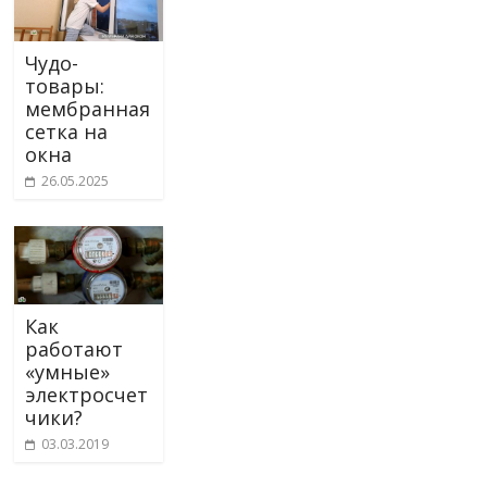
Чудо-
товары:
мембранная
сетка на
окна
26.05.2025
Как
работают
«умные»
электросчет
чики?
03.03.2019