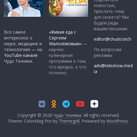
новостью,
прислать тему
для сюжета? Мы
будем рады
вашим письмам:
Всё самое
«Живая еда с
интересное о
Сергеем
editor@chudo.tech
науке, медицине и
Малозёмовым»
—
По вопросам
технологиях — на
научно-
рекламы:
YouTube-канале
кулинарная
Чудо Техники.
программа о том,
adv@teleshow.med
что вредно, а что
ia
полезно.
Copyright © 2026
Чудо техники
. All rights reserved.
Theme: ColorMag Pro by
Themegrill
. Powered by
WordPress
.