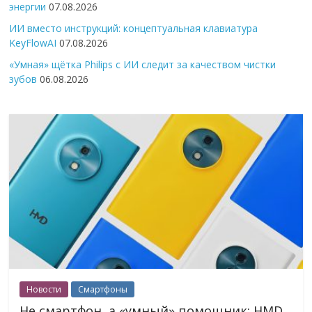
энергии
07.08.2026
ИИ вместо инструкций: концептуальная клавиатура
KeyFlowAI
07.08.2026
«Умная» щётка Philips с ИИ следит за качеством чистки
зубов
06.08.2026
Новости
Смартфоны
Не смартфон, а «умный» помощник: HMD