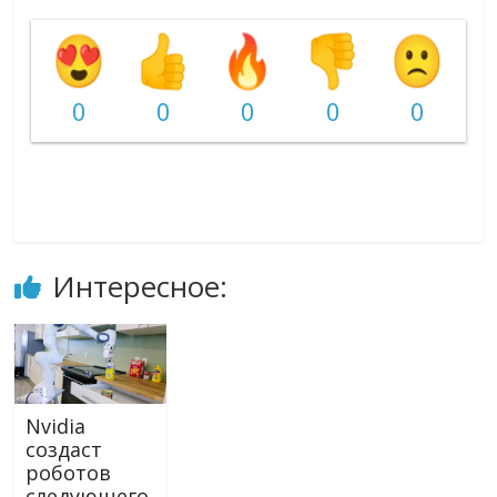
0
0
0
0
0
Интересное:
Nvidia
создаст
роботов
следующего