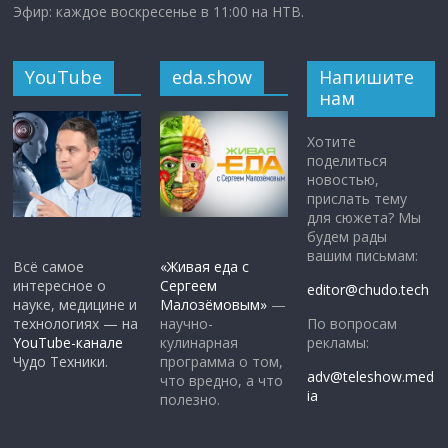
Эфир: каждое воскресенье в 11:00 на НТВ.
YouTube
eda.show
Напишите
нам
Хотите
поделиться
новостью,
прислать тему
для сюжета? Мы
будем рады
вашим письмам:
Всё самое
«Живая еда с
интересное о
Сергеем
editor@chudo.tech
науке, медицине и
Малозёмовым»
—
По вопросам
технологиях — на
научно-
рекламы:
YouTube-канале
кулинарная
Чудо Техники.
программа о том,
adv@teleshow.med
что вредно, а что
ia
полезно.