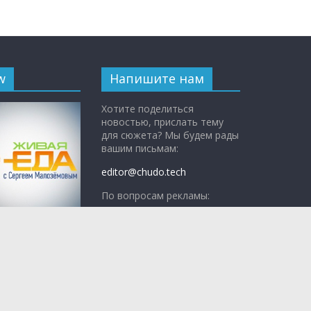
w
Напишите нам
Хотите поделиться
новостью, прислать тему
для сюжета? Мы будем рады
вашим письмам:
editor@chudo.tech
По вопросам рекламы:
adv@teleshow.media
с Сергеем
ым»
— научно-
 программа о
едно, а что