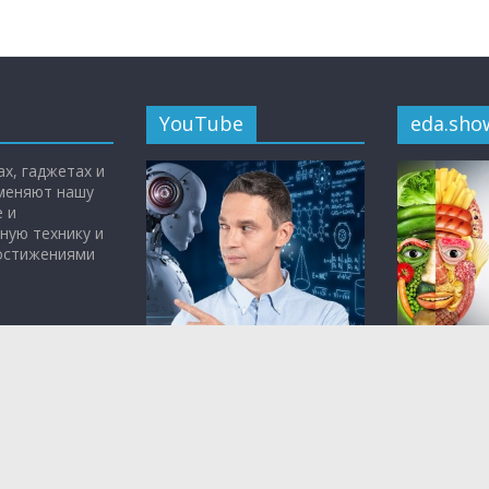
YouTube
eda.sho
х, гаджетах и
 меняют нашу
 и
ную технику и
достижениями
Всё самое интересное о
«Живая еда 
науке, медицине и
Малозёмов
технологиях — на
YouTube-
кулинарная
канале
Чудо Техники.
том, что вр
полезно.