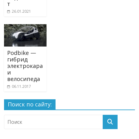
т
26.01.2021
Podbike —
гибрид
электрокара
и
велосипеда
06.11.2017
Поиск по сайту: