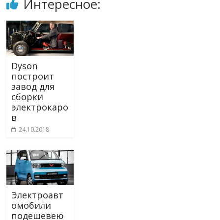
Интересное:
Dyson
построит
завод для
сборки
электрокаро
в
24.10.2018
Электроавт
омобили
подешевею