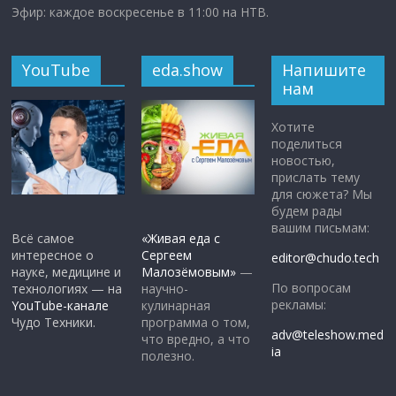
Эфир: каждое воскресенье в 11:00 на НТВ.
YouTube
eda.show
Напишите
нам
Хотите
поделиться
новостью,
прислать тему
для сюжета? Мы
будем рады
вашим письмам:
Всё самое
«Живая еда с
интересное о
Сергеем
editor@chudo.tech
науке, медицине и
Малозёмовым»
—
По вопросам
технологиях — на
научно-
рекламы:
YouTube-канале
кулинарная
Чудо Техники.
программа о том,
adv@teleshow.med
что вредно, а что
ia
полезно.