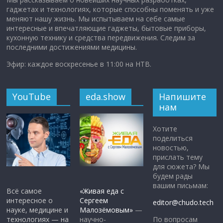
гаджетах и технологиях, которые способны поменять и уже
меняют нашу жизнь. Мы испытываем на себе самые
интересные и впечатляющие гаджеты, бытовые приборы,
кухонную технику и средства передвижения. Следим за
последними достижениями медицины.
Эфир: каждое воскресенье в 11:00 на НТВ.
YouTube
eda.show
Напишите
нам
Хотите
поделиться
новостью,
прислать тему
для сюжета? Мы
будем рады
вашим письмам:
Всё самое
«Живая еда с
интересное о
Сергеем
editor@chudo.tech
науке, медицине и
Малозёмовым»
—
По вопросам
технологиях — на
научно-