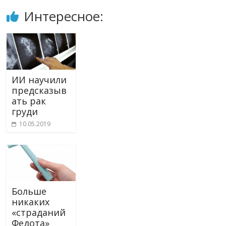
Интересное:
ИИ научили
предсказыв
ать рак
груди
10.05.2019
Больше
никаких
«страданий
Федота»