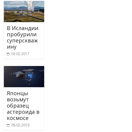
В Исландии
пробурили
суперскваж
ину
03.02.2017
Японцы
возьмут
образец
астероида в
космосе
08.02.2019