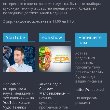
интересные и впечатляющие гаджеты, бытовые приборы,
кухонную технику и средства передвижения. Следим за
последними достижениями медицины.
Эфир: каждое воскресенье в 11:00 на НТВ.
YouTube
eda.show
Напишите
нам
Хотите
поделиться
новостью,
прислать тему
для сюжета? Мы
будем рады
вашим письмам:
Всё самое
«Живая еда с
интересное о
Сергеем
editor@chudo.tech
науке, медицине и
Малозёмовым»
—
По вопросам
технологиях — на
научно-
рекламы:
YouTube-канале
кулинарная
Чудо Техники.
программа о том,