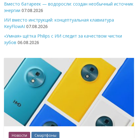
Вместо батареек — водоросли: создан необычный источник
энергии
07.08.2026
ИИ вместо инструкций: концептуальная клавиатура
KeyFlowAI
07.08.2026
«Умная» щётка Philips с ИИ следит за качеством чистки
зубов
06.08.2026
Новости
Смартфоны