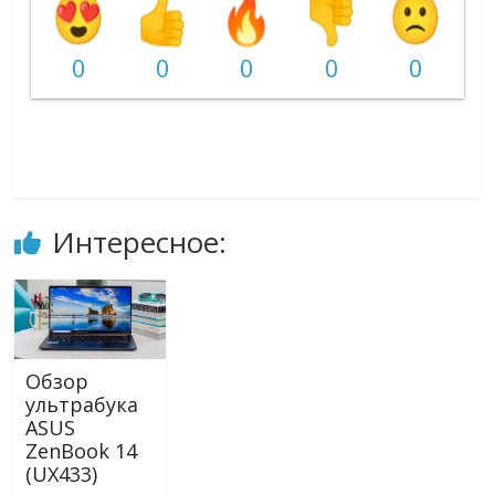
0
0
0
0
0
Интересное:
Обзор
ультрабука
ASUS
ZenBook 14
(UX433)