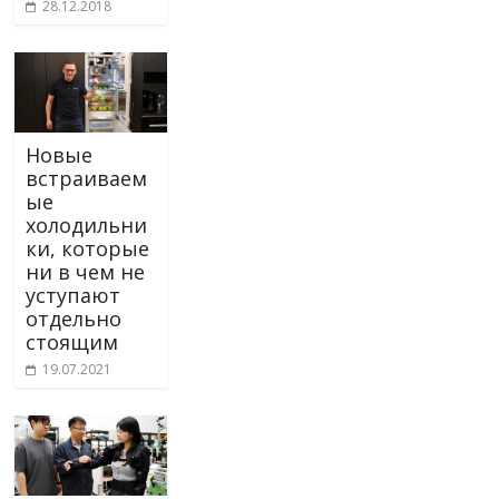
28.12.2018
Новые
встраиваем
ые
холодильни
ки, которые
ни в чем не
уступают
отдельно
стоящим
19.07.2021