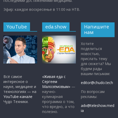
последними достижениями медицины.
Эфир: каждое воскресенье в 11:00 на НТВ.
YouTube
eda.show
Напишите
нам
Хотите
поделиться
новостью,
прислать тему
для сюжета? Мы
будем рады
вашим письмам:
Всё самое
«Живая еда с
интересное о
Сергеем
editor@chudo.tech
науке, медицине и
Малозёмовым»
—
По вопросам
технологиях — на
научно-
рекламы:
YouTube-канале
кулинарная
Чудо Техники.
программа о том,
adv@teleshow.med
что вредно, а что
ia
полезно.