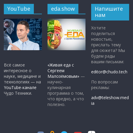
YouTube
eda.show
Напишите
нам
Хотите
поделиться
новостью,
прислать тему
для сюжета? Мы
будем рады
вашим письмам:
Всё самое
«Живая еда с
интересное о
Сергеем
editor@chudo.tech
науке, медицине и
Малозёмовым»
—
По вопросам
технологиях — на
научно-
рекламы:
YouTube-канале
кулинарная
Чудо Техники.
программа о том,
adv@teleshow.med
что вредно, а что
ia
полезно.