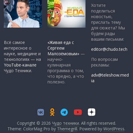
Хотите
поделиться
новостью,
прислать тему
для сюжета? Мы
будем рады
вашим письмам:
Всё самое
«Живая еда с
интересное о
Сергеем
editor@chudo.tech
науке, медицине и
Малозёмовым»
—
По вопросам
технологиях — на
научно-
рекламы:
YouTube-канале
кулинарная
Чудо Техники.
программа о том,
adv@teleshow.med
что вредно, а что
ia
полезно.
Copyright © 2026
Чудо техники
. All rights reserved.
Theme: ColorMag Pro by
Themegrill
. Powered by
WordPress
.