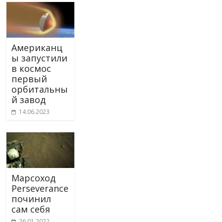
Американц
ы запустили
в космос
первый
орбитальны
й завод
14.06.2023
Марсоход
Perseverance
починил
сам себя
26.01.2022