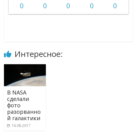
0
0
0
0
0
Интересное:
В NASA
сделали
фото
разорванно
й галактики
16.08.2017