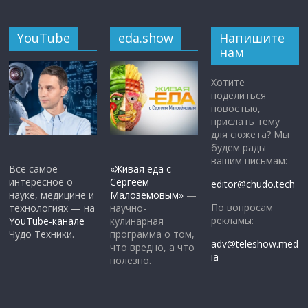
YouTube
eda.show
Напишите
нам
Хотите
поделиться
новостью,
прислать тему
для сюжета? Мы
будем рады
вашим письмам:
Всё самое
«Живая еда с
интересное о
Сергеем
editor@chudo.tech
науке, медицине и
Малозёмовым»
—
По вопросам
технологиях — на
научно-
рекламы:
YouTube-канале
кулинарная
Чудо Техники.
программа о том,
adv@teleshow.med
что вредно, а что
ia
полезно.