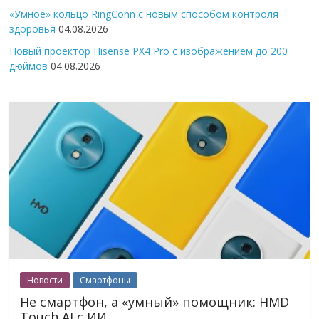
«Умное» кольцо RingConn с новым способом контроля
здоровья
04.08.2026
Новый проектор Hisense PX4 Pro с изображением до 200
дюймов
04.08.2026
Новости
Смартфоны
Не смартфон, а «умный» помощник: HMD
Touch AI с ИИ