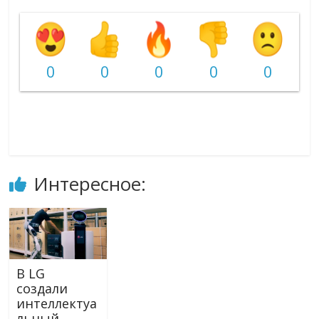
0
0
0
0
0
Интересное:
В LG
создали
интеллектуа
льный