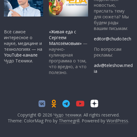
новостью,
прислать тему
для сюжета? Мы
будем рады
вашим письмам:
Всё самое
«Живая еда с
интересное о
Сергеем
editor@chudo.tech
науке, медицине и
Малозёмовым»
—
По вопросам
технологиях — на
научно-
рекламы:
YouTube-канале
кулинарная
Чудо Техники.
программа о том,
adv@teleshow.med
что вредно, а что
ia
полезно.
Copyright © 2026
Чудо техники
. All rights reserved.
Theme: ColorMag Pro by
Themegrill
. Powered by
WordPress
.