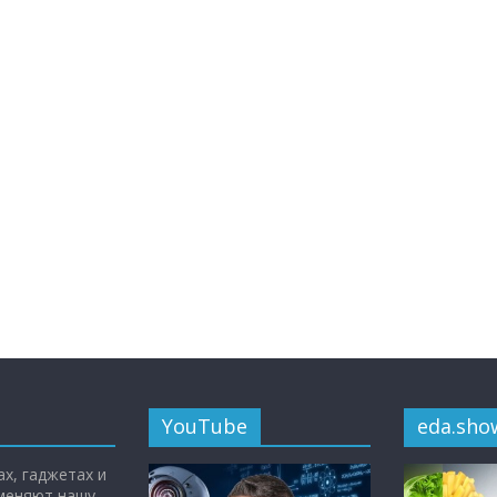
YouTube
eda.sho
х, гаджетах и
 меняют нашу