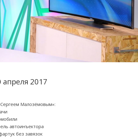
0 апреля 2017
с Сергеем Малозёмовым»:
дачи
омобили
тель автоинъектора
 фартук без завязок