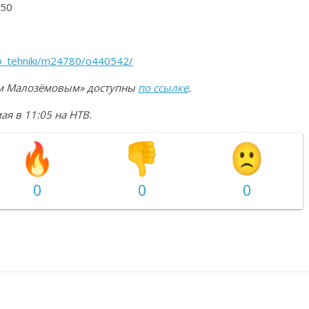
850
do_tehniki/m24780/o440542/
еем Малозёмовым» доступны
по ссылке
.
я в 11:05 на НТВ.
0
0
0