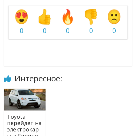
0
0
0
0
0
Интересное:
Toyota
перейдет на
электрокар
ы в Европе