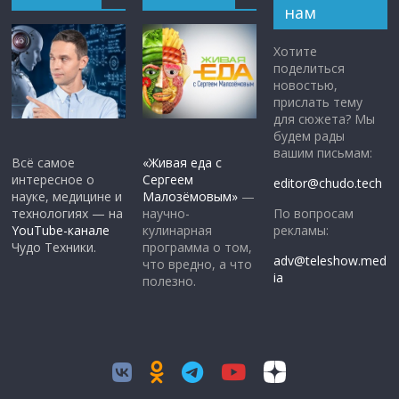
нам
Хотите
поделиться
новостью,
прислать тему
для сюжета? Мы
будем рады
вашим письмам:
Всё самое
«Живая еда с
интересное о
Сергеем
editor@chudo.tech
науке, медицине и
Малозёмовым»
—
По вопросам
технологиях — на
научно-
рекламы:
YouTube-канале
кулинарная
Чудо Техники.
программа о том,
adv@teleshow.med
что вредно, а что
ia
полезно.