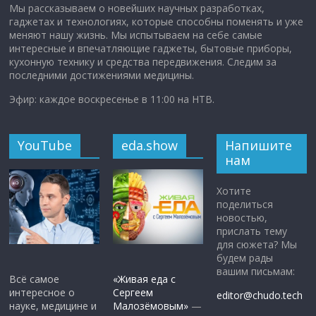
Мы рассказываем о новейших научных разработках,
гаджетах и технологиях, которые способны поменять и уже
меняют нашу жизнь. Мы испытываем на себе самые
интересные и впечатляющие гаджеты, бытовые приборы,
кухонную технику и средства передвижения. Следим за
последними достижениями медицины.
Эфир: каждое воскресенье в 11:00 на НТВ.
YouTube
eda.show
Напишите
нам
Хотите
поделиться
новостью,
прислать тему
для сюжета? Мы
будем рады
вашим письмам:
Всё самое
«Живая еда с
интересное о
Сергеем
editor@chudo.tech
науке, медицине и
Малозёмовым»
—