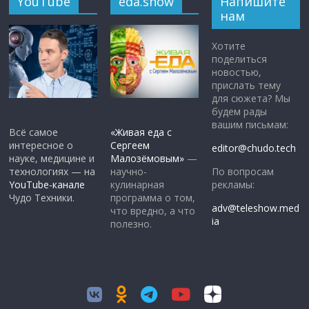
YouTube
eda.show
Напишите
нам
Хотите
поделиться
новостью,
прислать тему
для сюжета? Мы
будем рады
вашим письмам:
Всё самое
«Живая еда с
интересное о
Сергеем
editor@chudo.tech
науке, медицине и
Малозёмовым»
—
По вопросам
технологиях — на
научно-
рекламы:
YouTube-канале
кулинарная
Чудо Техники.
программа о том,
adv@teleshow.med
что вредно, а что
ia
полезно.