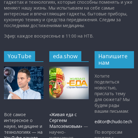
гаджетах и технологиях, которые способны поменять и уже
меняют нашу жизнь. Мы испытываем на себе самые
интересные и впечатляющие гаджеты, бытовые приборы,
кухонную технику и средства передвижения. Следим за
последними достижениями медицины.
Эфир: каждое воскресенье в 11:00 на НТВ.
YouTube
eda.show
Напишите
нам
Хотите
поделиться
новостью,
прислать тему
для сюжета? Мы
будем рады
вашим письмам:
Всё самое
«Живая еда с
интересное о
Сергеем
editor@chudo.tech
науке, медицине и
Малозёмовым»
—
По вопросам
технологиях — на
научно-
рекламы:
YouTube-канале
кулинарная