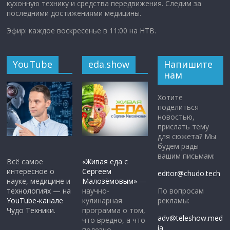
кухонную технику и средства передвижения. Следим за
последними достижениями медицины.
Эфир: каждое воскресенье в 11:00 на НТВ.
YouTube
eda.show
Напишите
нам
Хотите
поделиться
новостью,
прислать тему
для сюжета? Мы
будем рады
вашим письмам:
Всё самое
«Живая еда с
интересное о
Сергеем
editor@chudo.tech
науке, медицине и
Малозёмовым»
—
По вопросам
технологиях — на
научно-
рекламы:
YouTube-канале
кулинарная
Чудо Техники.
программа о том,
adv@teleshow.med
что вредно, а что
ia
полезно.