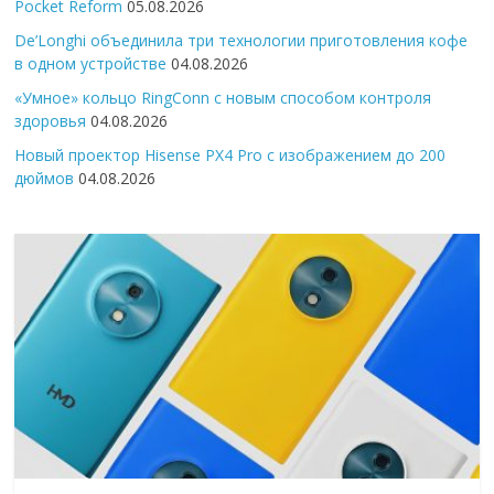
Pocket Reform
05.08.2026
De’Longhi объединила три технологии приготовления кофе
в одном устройстве
04.08.2026
«Умное» кольцо RingConn с новым способом контроля
здоровья
04.08.2026
Новый проектор Hisense PX4 Pro с изображением до 200
дюймов
04.08.2026