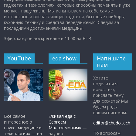
гаджетах и технологиях, которые способны поменять и уже
меняют нашу жизнь. Мы испытываем на себе самые
интересные и впечатляющие гаджеты, бытовые приборы,
кухонную технику и средства передвижения. Следим за
последними достижениями медицины.
Эфир: каждое воскресенье в 11:00 на НТВ.
YouTube
eda.show
Напишите
нам
Хотите
поделиться
новостью,
прислать тему
для сюжета? Мы
будем рады
вашим письмам:
Всё самое
«Живая еда с
интересное о
Сергеем
editor@chudo.tech
науке, медицине и
Малозёмовым»
—
По вопросам
технологиях — на
научно-