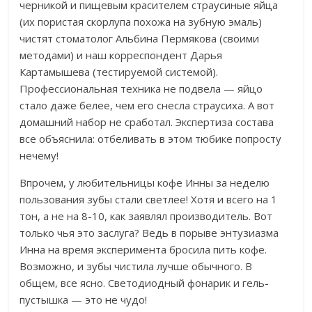
черникой и пищевым красителем страусиные яйца
(их пористая скорлупа похожа на зубную эмаль)
чистят стоматолог Альбина Пермякова (своими
методами) и наш корреспондент Дарья
Картамышева (тестируемой системой).
Профессиональная техника не подвела — яйцо
стало даже белее, чем его снесла страусиха. А вот
домашний набор не сработал. Экспертиза состава
все объяснила: отбеливать в этом тюбике попросту
нечему!
Впрочем, у любительницы кофе Инны за неделю
пользования зубы стали светлее! Хотя и всего на 1
тон, а не на 8-10, как заявлял производитель. Вот
только чья это заслуга? Ведь в порыве энтузиазма
Инна на время эксперимента бросила пить кофе.
Возможно, и зубы чистила лучше обычного. В
общем, все ясно. Светодиодный фонарик и гель-
пустышка — это не чудо!