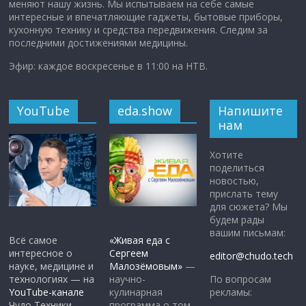
меняют нашу жизнь. Мы испытываем на себе самые
интересные и впечатляющие гаджеты, бытовые приборы,
кухонную технику и средства передвижения. Следим за
последними достижениями медицины.
Эфир: каждое воскресенье в 11:00 на НТВ.
YouTube
eda.show
Напишите
нам
Хотите
поделиться
новостью,
прислать тему
для сюжета? Мы
будем рады
вашим письмам:
Всё самое
«Живая еда с
интересное о
Сергеем
editor@chudo.tech
науке, медицине и
Малозёмовым»
—
По вопросам
технологиях — на
научно-
рекламы:
YouTube-канале
кулинарная
Чудо Техники.
программа о том,