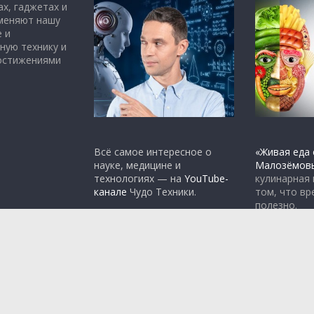
х, гаджетах и
 меняют нашу
 и
ную технику и
достижениями
Всё самое интересное о
«Живая еда 
науке, медицине и
Малозёмов
технологиях — на
YouTube-
кулинарная
канале
Чудо Техники.
том, что вр
полезно.
rdPress
.