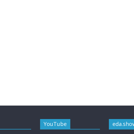
YouTube
eda.sho