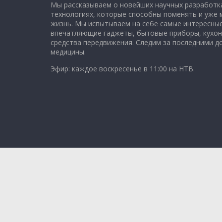
Мы рассказываем о новейших научных разработка
технологиях, которые способны поменять и уже
жизнь. Мы испытываем на себе самые интересные
впечатляющие гаджеты, бытовые приборы, кухон
средства передвижения. Следим за последними 
медицины.
Эфир: каждое воскресенье в 11:00 на НТВ.
Copyright © 2026
Чудо техники
. All rights reserved.
Theme: ColorMag Pro by
Themegrill
. Powered by
Wo