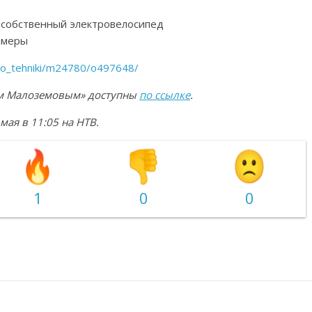
й собственный электровелосипед
амеры
do_tehniki/m24780/o497648/
еем Малоземовым» доступны
по ссылке
.
ая в 11:05 на НТВ.
1
0
0