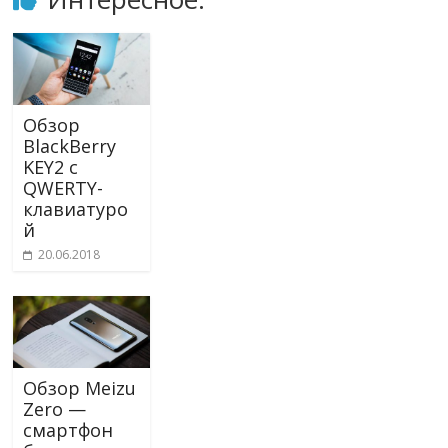
Обзор
BlackBerry
KEY2 с
QWERTY-
клавиатуро
й
20.06.2018
Обзор Meizu
Zero —
смартфон