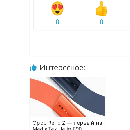
0
0
Интересное:
Oppo Reno Z — первый на
MediaTek Helio P90