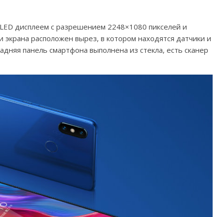
OLED дисплеем с разрешением 2248×1080 пикселей и
и экрана расположен вырез, в котором находятся датчики и
адняя панель смартфона выполнена из стекла, есть сканер