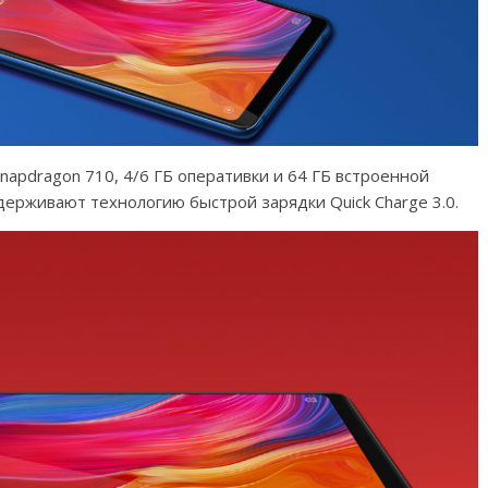
pdragon 710, 4/6 ГБ оперативки и 64 ГБ встроенной
держивают технологию быстрой зарядки Quick Charge 3.0.