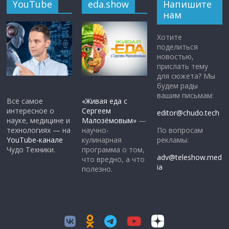
YouTube
eda.show
Напишите
нам
Хотите
поделиться
новостью,
прислать тему
для сюжета? Мы
будем рады
вашим письмам:
Всё самое
«Живая еда с
интересное о
Сергеем
editor@chudo.tech
науке, медицине и
Малозёмовым»
—
По вопросам
технологиях — на
научно-
рекламы:
YouTube-канале
кулинарная
Чудо Техники.
программа о том,
adv@teleshow.med
что вредно, а что
ia
полезно.