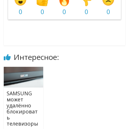
0
0
0
0
0
Интересное:
SAMSUNG
может
удалённо
блокироват
ь
телевизоры