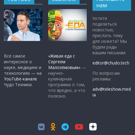
нам
Хотите
поделиться
новостью,
прислать тему
для сюжета? Мы
будем рады
вашим письмам:
Всё самое
«Живая еда с
интересное о
Сергеем
editor@chudo.tech
науке, медицине и
Малозёмовым»
—
По вопросам
технологиях — на
научно-
рекламы:
YouTube-канале
кулинарная
Чудо Техники.
программа о том,
adv@teleshow.med
что вредно, а что
ia
полезно.