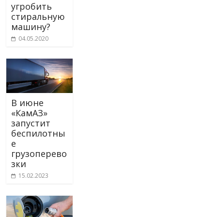
угробить
стиральную
машину?
04.05.2020
В июне
«КамАЗ»
запустит
беспилотны
е
грузоперево
зки
15.02.2023