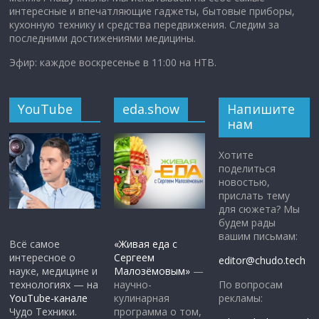
интересные и впечатляющие гаджеты, бытовые приборы,
кухонную технику и средства передвижения. Следим за
последними достижениями медицины.
Эфир: каждое воскресенье в 11:00 на НТВ.
YouTube
eda.show
Напишите
нам
Хотите
поделиться
новостью,
прислать тему
для сюжета? Мы
будем рады
вашим письмам:
Всё самое
«Живая еда с
интересное о
Сергеем
editor@chudo.tech
науке, медицине и
Малозёмовым»
—
По вопросам
технологиях — на
научно-
рекламы:
YouTube-канале
кулинарная
Чудо Техники.
программа о том,