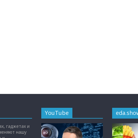
YouTube
eda.sho
х, гаджетах и
 меняют нашу
 и