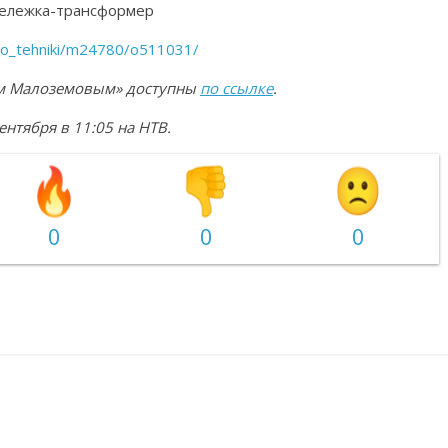
 тележка-трансформер
do_tehniki/m24780/o511031/
еем Малоземовым» доступны
по ссылке
.
нтября в 11:05 на НТВ.
0
0
0