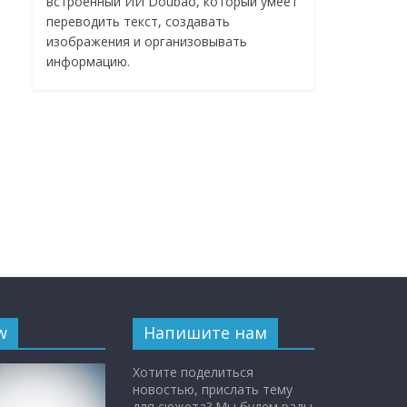
встроенный ИИ Doubao, который умеет
переводить текст, создавать
изображения и организовывать
информацию.
w
Напишите нам
Хотите поделиться
новостью, прислать тему
для сюжета? Мы будем рады