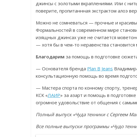
джинсы с золотыми вкраплениями. Или с нить
поверите, пропитаннная экстрактом алоэ вер
Можно не сомневаться — прочные и красивые
Формальностей в современном мире становит
изящных джинсах уже не считается моветоно
— хотя бы в чем-то неравенства становится
Благодарим
за помощь в подготовке сюжета
— Основателя бренда
Plan B Jeans
Владимира
консультационную помощь во время подгот
— Мастера спорта по конному спорту, трене
КСК «
ЛАИР
» за азарт и помощь в подготовк
огромное удовольствие от общения с самы
Полный выпуск «Чуда техники с Сергеем Ма
Все полные выпуски программы «Чудо техн