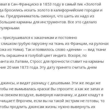
ал в Сан-Франциско в 1853 году в самый пик «Золотой
да бросились искать золото в калифорнийские городки и
ы. Предприниматель смекнул, что шить их надо из
большие карманы для инструментов. Все это сделало
опулярными.
— прислушивался к заказчикам и постоянно
 слишком грубую парусину на ткань из Франции, на рулонах
ржа из Нима). Так и появилось слово «деним» — вид ткани
ить окрашена в голубой цвет индиго. Вскоре, по
анта из Латвии, Стросс для прочности ставит на карманы
ие 20 мая 1873 года. Эту дату принято считать днем
джинсы, и видят разницу с дешевыми. Эти же люди же
обы не вымывалась краска! Вы спросите: а как же запах и
а свежем воздухе, вывернув наизнанку, и даже кладут в
чищает! Впрочем, если вы на такой экстрим не готовы, то
 чтобы продлить джинсам жизнь: нужно вывернуть их