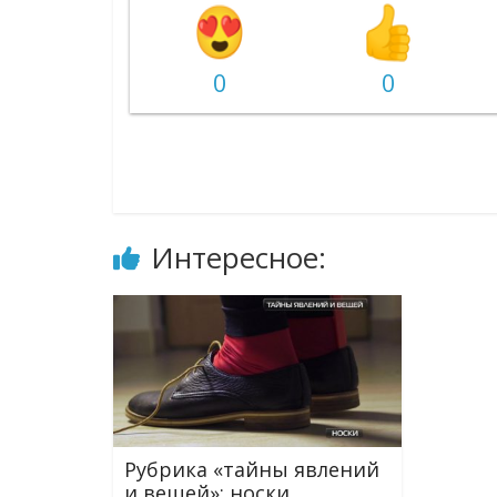
0
0
Интересное:
Рубрика «тайны явлений
и вещей»: носки