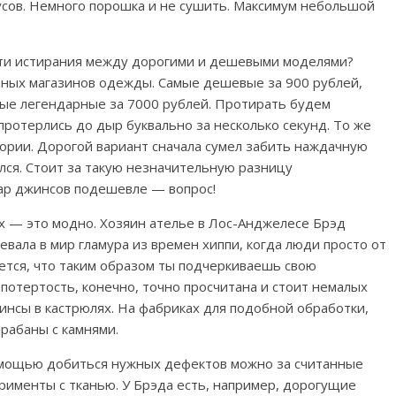
усов. Немного порошка и не сушить. Максимум небольшой
сти истирания между дорогими и дешевыми моделями?
рных магазинов одежды. Самые дешевые за 900 рублей,
мые легендарные за 7000 рублей. Протирать будем
отерлись до дыр буквально за несколько секунд. То же
ории. Дорогой вариант сначала сумел забить наждачную
лся. Стоит за такую незначительную разницу
пар джинсов подешевле — вопрос!
ах — это модно. Хозяин ателье в Лос-Анджелесе Брэд
вала в мир гламура из времен хиппи, когда люди просто от
ается, что таким образом ты подчеркиваешь свою
потертость, конечно, точно просчитана и стоит немалых
инсы в кастрюлях. На фабриках для подобной обработки,
арабаны с камнями.
помощью добиться нужных дефектов можно за считанные
рименты с тканью. У Брэда есть, например, дорогущие