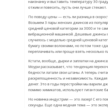
наизнанку и выставить температуру 30 град
отжим и повесить, пусть они лучше стекают.
По поводу цены — есть ли разница в скоро
Возьмем 3 пары женских джинсов из популя
средней ценовой категории за 3000 и те са
вибрационной машинкой. Дешевые джинсы пр
случилось с моделью средней ценовой катег
бумагу своими волокнами, но потом тоже сда
переплачивать или проще взять несколько 
Кстати, вообще, дырки и заплатки на джинс
Моури рассказывает, что тенденция перекоче
бедности латали свои штаны. А теперь счит
раскрепощенность и независимость. Каждая 
денег. Это в годы перестройки мы варили дж
помимо химикатов, используют гигантские б
Но новинка индустрии — это лазер! С его 
секунды. Еще одна модная тема — это экспе