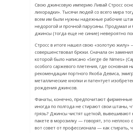
Свою джинсовую империю Ливай Стросс основ
лихорадки». Тысячи людей со всего мира тог
всем им были нужны надежные рабочие штан
недорогой и прочной парусины. Продумал и 
джинсы (тогда еще не синие) невероятно п
Стросс в итоге нашел свою «золотую жилу» 
совершенствовал брюки. Сначала он заменил
которой было написано «Serge de Nimes» (Са
особого саржевого плетения, где основная н
рекомендации портного Якоба Девиса, эмигр
металлические кнопки и патентует изобретен
рождения джинсов.
Фанаты, конечно, предпочитают фирменные 
иногда по полгода не стирают свои штаны, чт
грязь? Джинсы чистят щеткой, вывешивают н
пакете в морозилку — говорят, это неплохо о
вот совет от профессионала — как стирать,