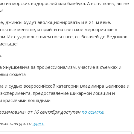
ю из морских водорослей или бамбука. А есть ткань, вы не
а!
, джинсы будут эволюционировать и в 21-м веке.
ся все меньше, и прийти на светское мероприятие в
м. Их с удовольствием носят все, от богачей до бедняков
 меньше!
:
 Янушкевича за профессионализм, участие в съемках и
овки сюжета
ра и судью всероссийской категории Владимира Беликова и
е эксперимента, предоставление шикарной локации и
ми красивыми лошадьми
лоземовым» от 16 сентября доступен
по ссылке
.
ики» находятся
здесь
.